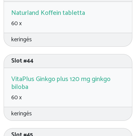
Naturland Koffein tabletta
60 x
keringés
Slot #44
VitaPlus Ginkgo plus 120 mg ginkgo
biloba
60 x
keringés
Slot #45