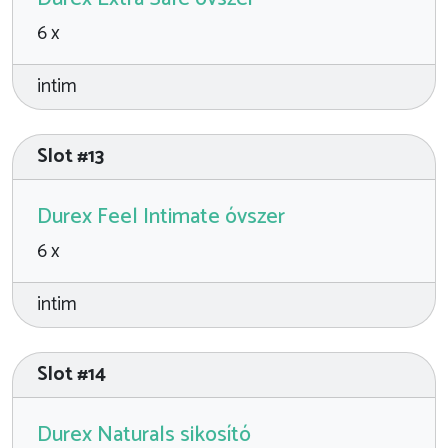
6 x
intim
Slot #13
Durex Feel Intimate óvszer
6 x
intim
Slot #14
Durex Naturals sikosító