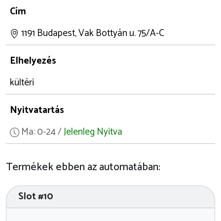
Cím
1191 Budapest, Vak Bottyán u. 75/A-C
Elhelyezés
kültéri
Nyitvatartás
Ma: 0-24 /
Jelenleg Nyitva
Termékek ebben az automatában:
Slot #10