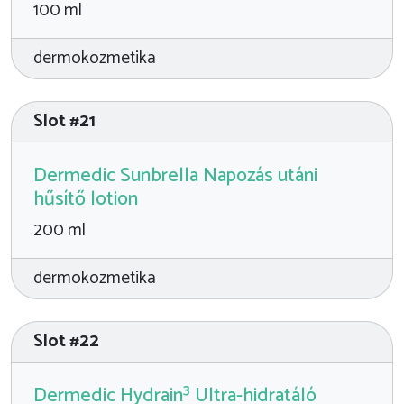
100 ml
dermokozmetika
Slot #21
Dermedic Sunbrella Napozás utáni
hűsítő lotion
200 ml
dermokozmetika
Slot #22
Dermedic Hydrain³ Ultra-hidratáló