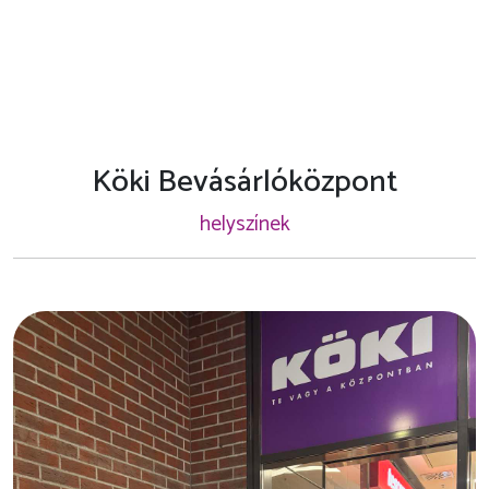
Köki Bevásárlóközpont
helyszínek