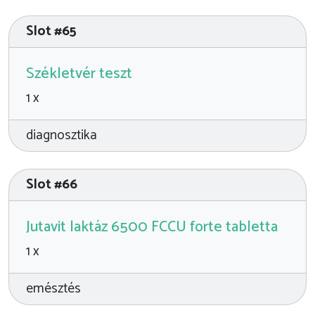
Slot #65
Székletvér teszt
1 x
diagnosztika
Slot #66
Jutavit laktáz 6500 FCCU forte tabletta
1 x
emésztés