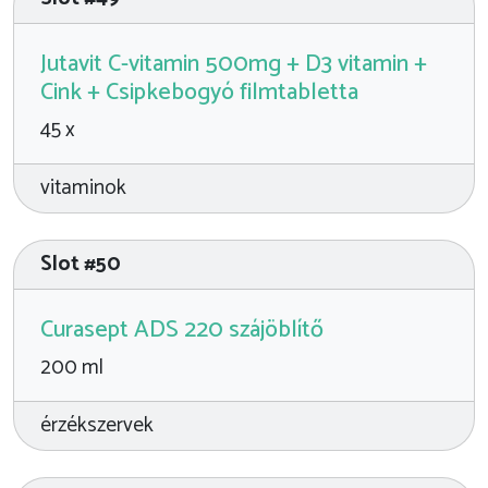
Jutavit C-vitamin 500mg + D3 vitamin +
Cink + Csipkebogyó filmtabletta
45 x
vitaminok
Slot #50
Curasept ADS 220 szájöblítő
200 ml
érzékszervek