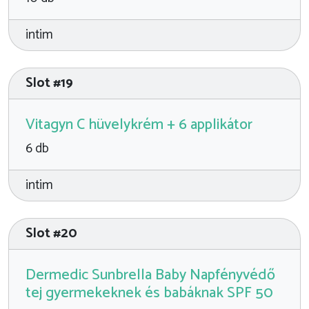
intim
Slot #19
Vitagyn C hüvelykrém + 6 applikátor
6 db
intim
Slot #20
Dermedic Sunbrella Baby Napfényvédő
tej gyermekeknek és babáknak SPF 50