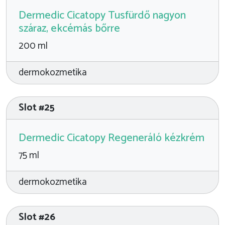
Dermedic Cicatopy Tusfürdő nagyon
száraz, ekcémás bőrre
200 ml
dermokozmetika
Slot #25
Dermedic Cicatopy Regeneráló kézkrém
75 ml
dermokozmetika
Slot #26