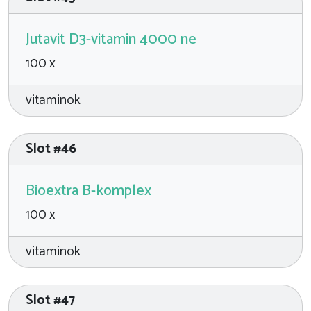
Jutavit D3-vitamin 4000 ne
100 x
vitaminok
Slot #46
Bioextra B-komplex
100 x
vitaminok
Slot #47