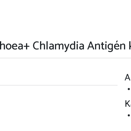
hoea+ Chlamydia Antigén k
A
K