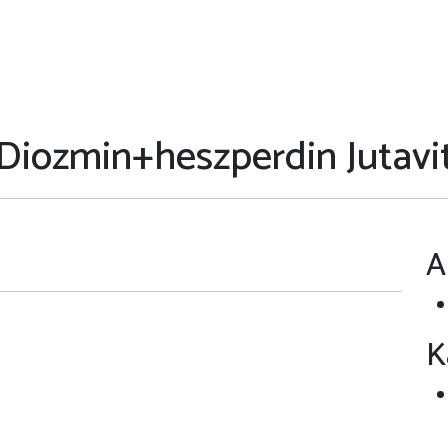
Diozmin+heszperdin Jutavi
A
K