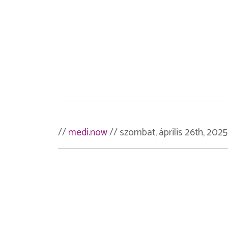
//
medi.now
// szombat, április 26th, 2025