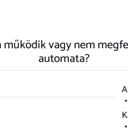
m működik vagy nem megfe
automata?
A
K